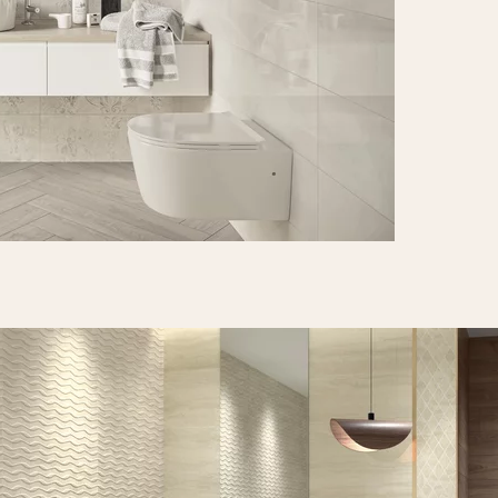
ilence silver ściana
Silence silver ściana
rekt. połysk
carpet dekor rekt.
połysk
PŁYTKA ŚCIENNA
75 X 25 CM
PŁYTKA ŚCIENNA
75 X 25 CM