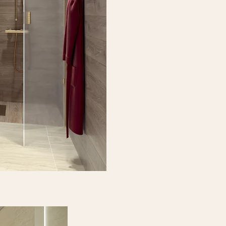
ge ściana
ołysk
CIENNA
5 CM