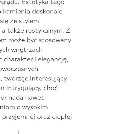
glądu. Estetyka tego
 kamienia doskonale
się ze stylem
 a także rustykalnym. Z
m może być stosowany
nych wnętrzach
 charakter i elegancję,
nowoczesnych
, tworząc interesujący
en intrygujący, choć
zór nada nawet
niom o wysokim
 przyjemnej oraz ciepłej