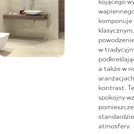
kojącego wy
wapiennego
komponuje 
klasycznym,
powodzenie
w tradycyj
podkreślając
a także w 
aranżacjach
kontrast. T
spokojny w
pomieszcze
standardzie
atmosfery.