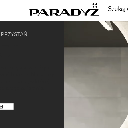
Szukaj
 PRZYSTAŃ
CE
ZADZWOŃ DO NAS
CJE
+48 80
sz miejsca, w którym
ować baterie. Na straży
TY
 dom – oaza, w której
dalszego działania.
SKLEP INTERNETOWY
E
44 736