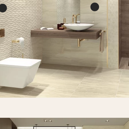
Silence bei
Silence beige ściana
rekt. p
struktura rekt. połysk
PŁYTKA Ś
PŁYTKA ŚCIENNA
75 X 2
75 X 25 CM