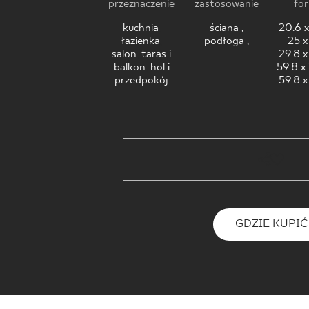
DLA BIZ
przeznaczenie
zastosowanie
fo
kuchnia
,
ściana ,
20.6 x
łazienka
,
podłoga ,
25 x
salon
,
taras i
29.8 x
balkon
,
hol i
59.8 x
BLOG
przedpokój
59.8 x
MÓJ PROFIL
GDZIE KUPIĆ
O NAS
KARIERA
KONTAKT
GDZIE KUPIĆ
PL
EN
SK
DE
UK
RU