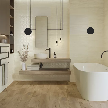
Silen
Silence beige ściana
rekt. dekor mat
PŁ
DEKORACJE
5
59,8 X 29,8 CM