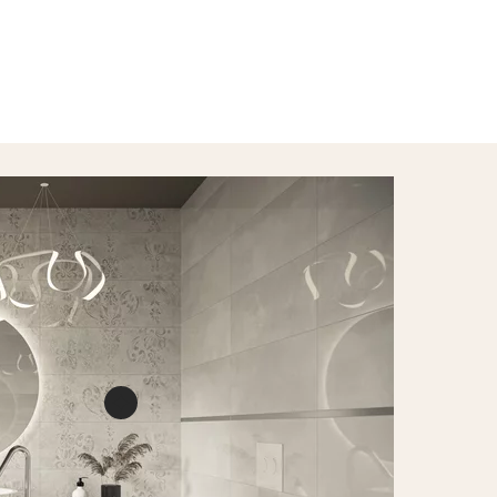
Uzupełnieni
dekoracyjne
formacie 2
posiadające
połyskujący
wyczuwalne 