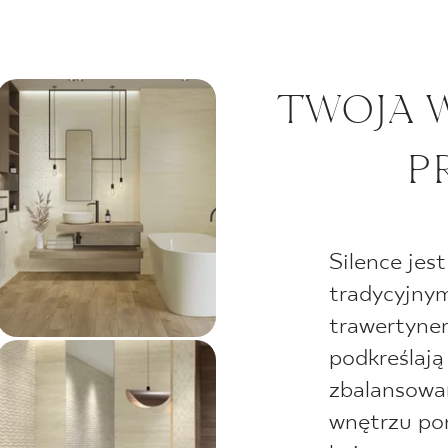
TWOJA 
P
Silence jes
tradycyjny
trawertyne
podkreślają
zbalansowan
wnętrzu po