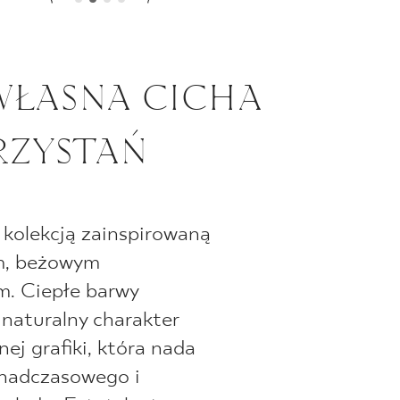
WŁASNA CICHA
RZYSTAŃ
t kolekcją zainspirowaną
m, beżowym
m. Ciepłe barwy
 naturalny charakter
ej grafiki, która nada
nadczasowego i