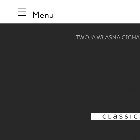
Menu
TWOJA WŁASNA CICHA
SILEN
INSPIRA
Po dniu pełnym emocji potrzebuje
będziesz mógł się wyciszyć i naład
PRODUK
równowagi i spełnienia stoi Twój
odpoczywasz i zbierasz siły do 
KOLEKCJ