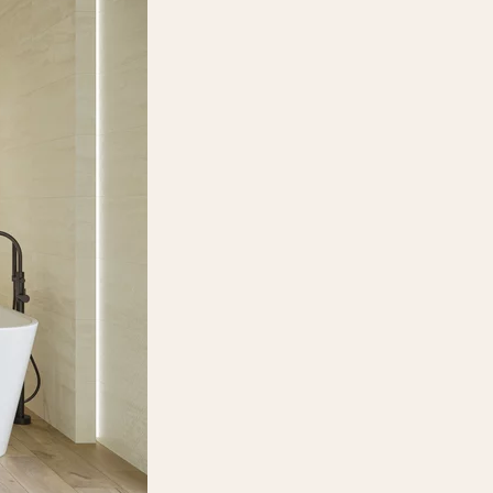
ce beige ściana
rekt. mat
YTKA ŚCIENNA
9,8 X 29,8 CM