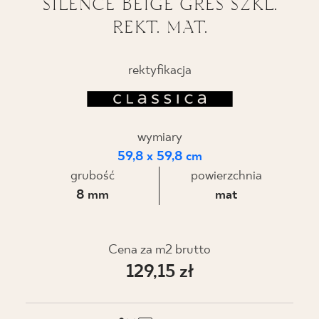
SILENCE BEIGE GRES SZKL.
REKT. MAT.
BLOG
GDZIE KUPIĆ
rektyfikacja
O NAS
wymiary
KARIERA
59,8 x 59,8 cm
grubość
powierzchnia
MÓJ PROFIL
8 mm
mat
KONTAKT
Cena za m2 brutto
129,15 zł
PL
EN
SK
DE
UK
RU