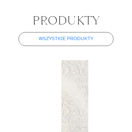
PŁYTKA ŚCIENNA
75 X 25 CM
PRO­DUK­TY
WSZYSTKIE PRODUKTY