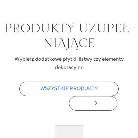
PRO­DUK­TY UZU­PEŁ­
NIA­JĄ­CE
Wybierz dodatkowe płytki, listwy czy elementy
dekoracyjne
WSZYSTKIE PRODUKTY