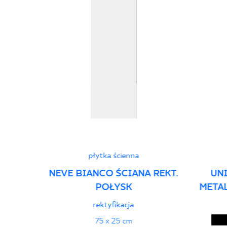
płytka ścienna
NEVE BIANCO ŚCIANA REKT.
UN
POŁYSK
META
rektyfikacja
75 x 25 cm