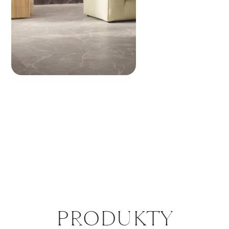
PRO­DUK­TY