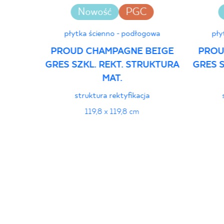
Nowość
PGC
płytka ścienno - podłogowa
pły
PROUD CHAMPAGNE BEIGE
PROU
GRES SZKL. REKT. STRUKTURA
GRES S
MAT.
struktura rektyfikacja
119,8 x 119,8 cm