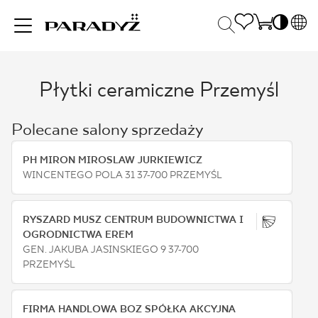
PL
EN
Płytki ceramiczne Przemyśl
INSPIRACJE
SK
Po
DE
S
Polecane salony sprzedaży
UK
S
PRODUKTY
RU
K
PH MIRON MIROSLAW JURKIEWICZ
WINCENTEGO POLA 31 37-700 PRZEMYŚL
KOLEKCJE
RYSZARD MUSZ CENTRUM BUDOWNICTWA I
OGRODNICTWA EREM
GEN. JAKUBA JASINSKIEGO 9 37-700
DLA BIZNESU
PRZEMYŚL
FIRMA HANDLOWA BOZ SPÓŁKA AKCYJNA