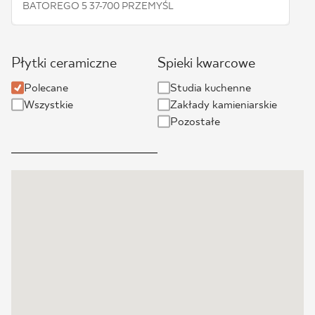
BATOREGO 5 37-700 PRZEMYŚL
BLOG
GDZIE KUPIĆ
Płytki ceramiczne
Spieki kwarcowe
Polecane
Studia kuchenne
O NAS
Wszystkie
Zakłady kamieniarskie
Pozostałe
KARIERA
MÓJ PROFIL
KONTAKT
PL
EN
SK
DE
UK
RU