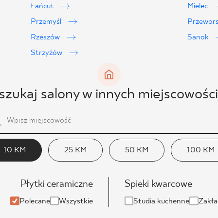
Łańcut
Mielec
Przemyśl
Przewor
Rzeszów
Sanok
Strzyżów
zukaj salony w innych miejscowośc
10 KM
25 KM
50 KM
100 KM
Płytki ceramiczne
Spieki kwarcowe
Polecane
Wszystkie
Studia kuchenne
Zakła