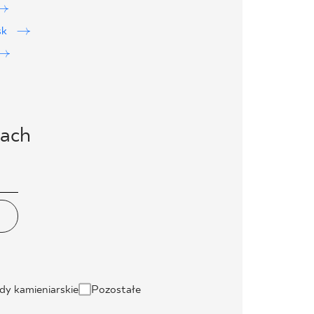
sk
iach
dy kamieniarskie
Pozostałe