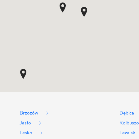
Brzozów
Dębica
Jasło
Kolbusz
Lesko
Leżajsk