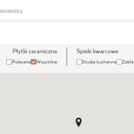
NESU
ARNOBRZEG
FOLLOW US
Płytki ceramiczne
Spieki kwarcowe
Polecane
Wszystkie
Studia kuchenne
Zakła