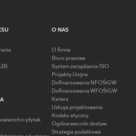
ESU
O NAS
rania
O firmie
Biuro prasowe
B2B
System zarządzania ISO
Projekty Unijne
Dofinansowania NFOŚiGW
Dofinansowania WFOŚiGW
Kariera
IA
Usługa projektowania
Kodeks etyczny
powierzchni płytek
Ogólne warunki dostaw
Strategia podatkowa