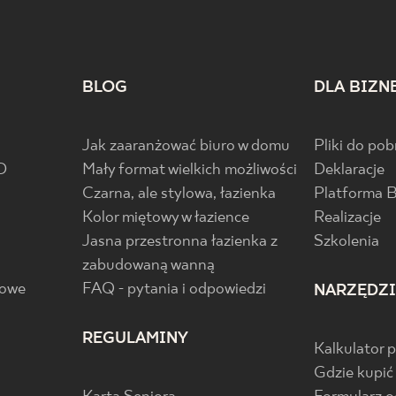
BLOG
DLA BIZN
Jak zaaranżować biuro w domu
Pliki do pob
D
Mały format wielkich możliwości
Deklaracje
Czarna, ale stylowa, łazienka
Platforma 
Kolor miętowy w łazience
Realizacje
Jasna przestronna łazienka z
Szkolenia
zabudowaną wanną
gowe
FAQ - pytania i odpowiedzi
NARZĘDZ
REGULAMINY
Kalkulator 
Gdzie kupić