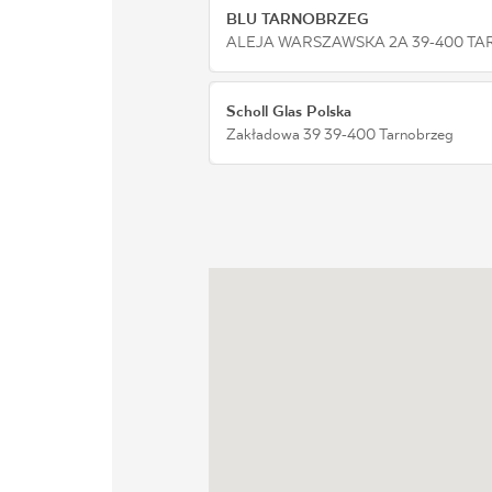
DLA BIZ
BLU TARNOBRZEG
ALEJA WARSZAWSKA 2A 39-400 T
BLOG
Scholl Glas Polska
Zakładowa 39 39-400 Tarnobrzeg
MÓJ PROFIL
GDZIE KUPIĆ
O NAS
KARIERA
KONTAKT
PL
EN
SK
DE
UK
RU