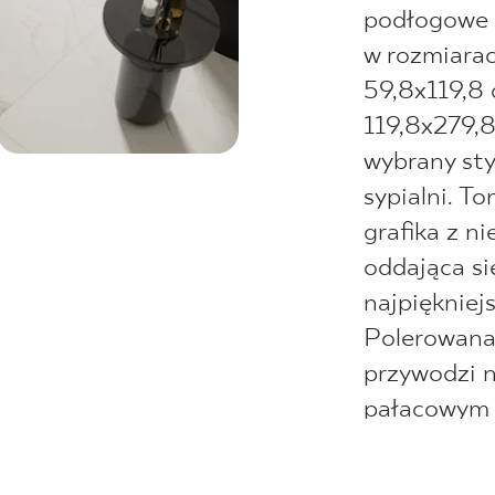
podłogowe i
w rozmiara
59,8x119,8 
119,8x279,8
wybrany styl
sypialni. To
grafika z n
oddająca si
najpiękniej
Polerowana 
przywodzi n
pałacowym
śródziemnom
natomiast 