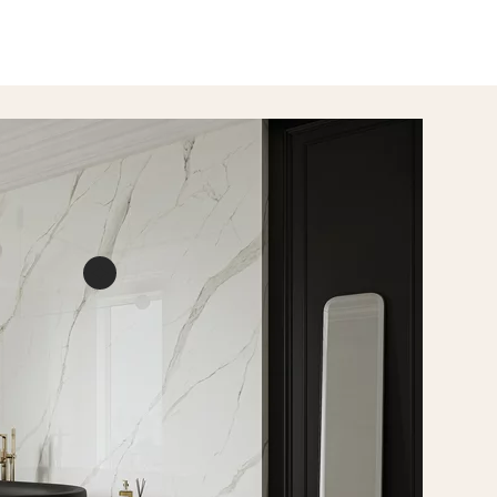
wpisuje się
współgrając
metalu.