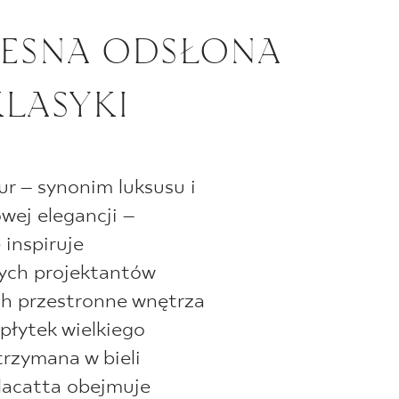
ESNA ODSŁONA
KLASYKI
r – synonim luksusu i
ej elegancji –
 inspiruje
ych projektantów
ch przestronne wnętrza
 płytek wielkiego
rzymana w bieli
lacatta obejmuje