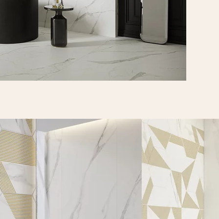
Calacatta gres szkl.
rekt. poler
PŁYTKA ŚCIENNO-
PODŁOGOWA
279,8 X 119,8 CM