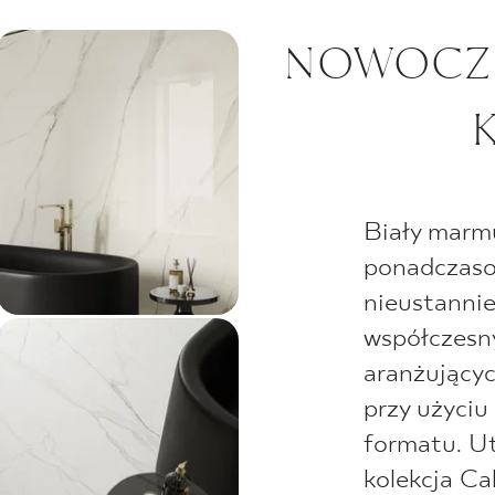
NOWOCZ
Biały marmu
ponadczasow
nieustannie
współczesn
aranżujący
przy użyciu
formatu. Ut
kolekcja Ca