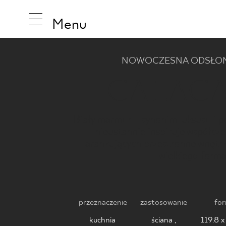
Menu
NOWOCZESNA ODSŁON
CALAC
INSPIRA
Biały marmur – synonim luksusu i p
– nieustannie inspiruje współcz
PRODUK
aranżujących przestronne wnętrz
wielkiego forma
KOLEKCJ
przeznaczenie
zastosowanie
fo
kuchnia
,
ściana ,
119.8 x