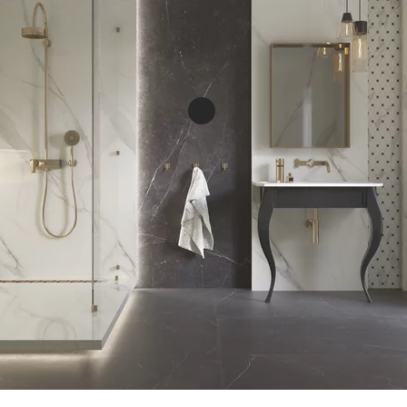
Barro nero gres szkl.
rekt. mat.
PŁYTKA ŚCIENNO-
PODŁOGOWA
119,8 X 59,8 CM