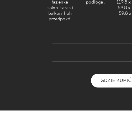
DLA BIZ
łazienka
,
podłoga ,
119.8 x
salon
,
taras i
59.8 x
balkon
,
hol i
59.8 x
przedpokój
BLOG
MÓJ PROFIL
GDZIE KUPIĆ
O NAS
KARIERA
GDZIE KUPIĆ
KONTAKT
PL
EN
SK
DE
UK
RU