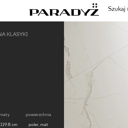
Szukaj
A KLASYKI
ATTA
ZADZWOŃ DO NAS
CJE
+48 80
onadczasowej elegancji
esnych projektantów
TY
a przy użyciu płytek
tu.
SKLEP INTERNETOWY
E
44 736
rmaty
powierzchnia
 119.8 cm
poler, mat