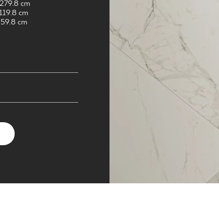
NESU
 279.8 cm
 119.8 cm
FOLLOW US
 59.8 cm