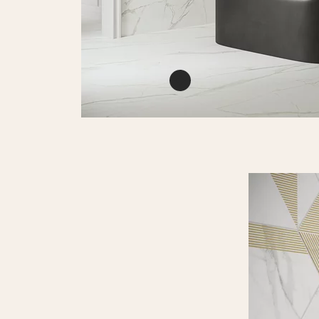
Calacatta gres szkl.
rekt. mat
PŁYTKA ŚCIENNO-
PODŁOGOWA
279,8 X 119,8 CM