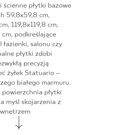
 ścienne płytki bazowe
ch 59,8x59,8 cm,
cm, 119,8x119,8 cm,
 cm, podkreślające
 łazienki, salonu czy
nalne płytki zdobi
iezwykłą precyzją
eć żyłek Statuario –
szego białego marmuru.
powierzchnia płytki
a myśl skojarzenia z
 wnętrzem
orskiej rezydencji,
wersja matowa idealnie