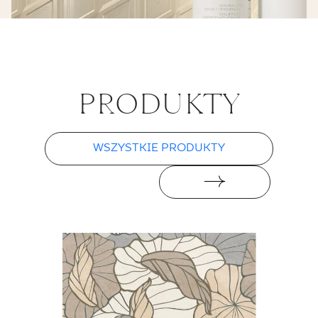
Illusion beige
heksagon struktura
ściana połysk
PRO­DUK­TY
PŁYTKA ŚCIENNA
19,8 X 17,1 CM
WSZYSTKIE PRODUKTY