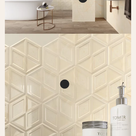
Illusion beige
heksagon struktura
Illusion beige ści
ściana połysk
struktura połys
PŁYTKA ŚCIENNA
PŁYTKA ŚCIENNA
19,8 X 17,1 CM
60 X 30 CM