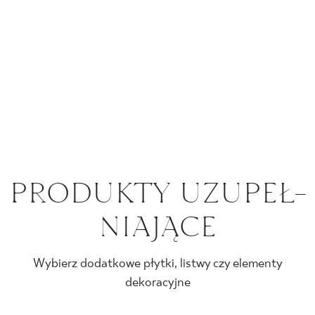
PRO­DUK­TY UZU­PEŁ­
NIA­JĄ­CE
Wybierz dodatkowe płytki, listwy czy elementy
dekoracyjne