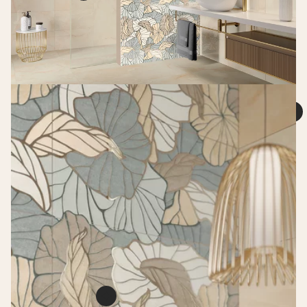
Uniwersalny panel
illusion
DEKORACJE ŚCIENNE
Illusion beige ściana
Uniwersalna listwa
60 X 60 CM
połysk
metalowa oro połysk
PŁYTKA ŚCIENNA
profil
60 X 30 CM
DEKORACJE ŚCIENNE
60 X 2 CM