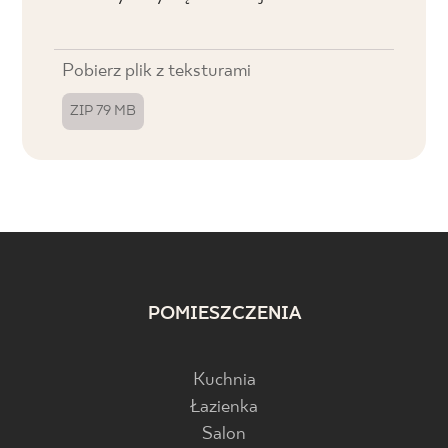
Pobierz plik z teksturami
ZIP 79 MB
POMIESZCZENIA
Kuchnia
Łazienka
Salon