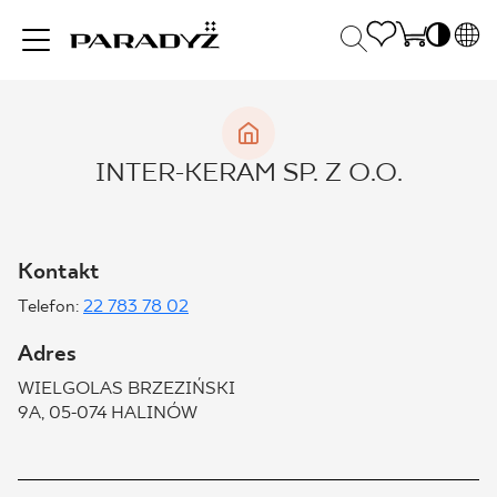
PL
EN
INSPIRACJE
SK
Po
INTER-KERAM SP. Z O.O.
DE
S
UK
S
PRODUKTY
RU
K
Kontakt
Telefon:
22 783 78 02
KOLEKCJE
Adres
WIELGOLAS BRZEZIŃSKI
DLA BIZNESU
9A, 05-074 HALINÓW