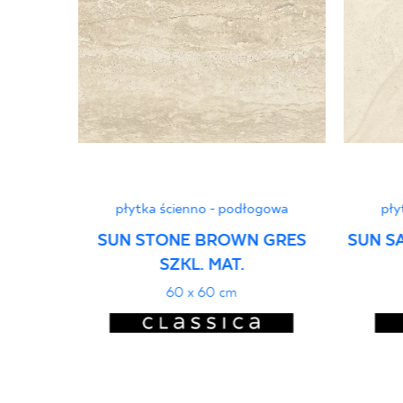
płytka ścienno - podłogowa
pły
SUN STONE BROWN GRES
SUN S
SZKL. MAT.
60 x 60 cm