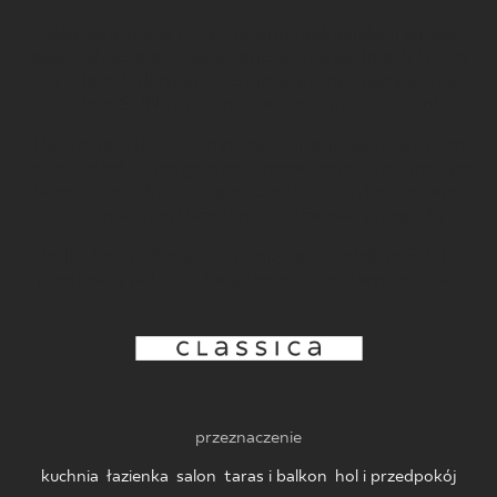
Jakk zamknąć w płytce piękno nadmorskich klifów,
BLOG
spacer dziką plażą, wiatr tańczący na wydmach? Nam
się udało. Odkryj przepełnioną promieniami słońca
GDZIE KUPIĆ
kolekcję SUN i przeżywaj wakacje przez cały rok.
Piaszczyste desenie, motywy zainspirowane wzorem
O NAS
muszli idealnie połączą się z drewnem czy naturalnym
kamieniem. Wnętrze oparte o tę stylistykę zachwyci
ciepłem, letnim klimatem i nadmorską przygodą.
KARIERA
Jeśli lubisz niebanalne rozwiązania, kolekcja SUN z
pewnością pobudzi Twoją wnętrzarską wyobraźnię.
MÓJ PROFIL
KONTAKT
przeznaczenie
PL
EN
SK
DE
UK
RU
kuchnia
,
łazienka
,
salon
,
taras i balkon
,
hol i przedpokój