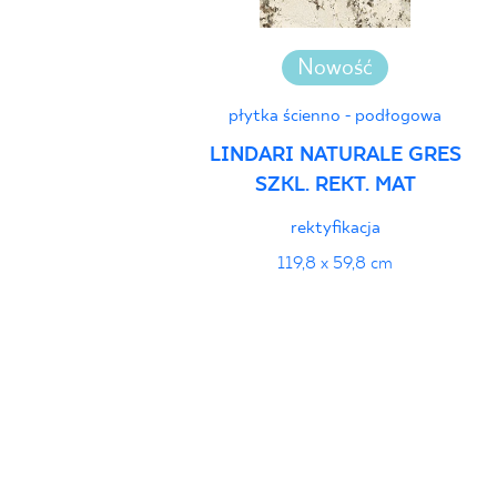
Nowość
płytka ścienno - podłogowa
LINDARI NATURALE GRES
SZKL. REKT. MAT
rektyfikacja
119,8 x 59,8 cm