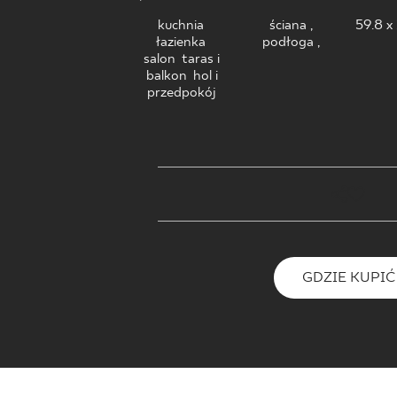
DLA BIZ
kuchnia
,
ściana ,
59.8 x
łazienka
,
podłoga ,
salon
,
taras i
balkon
,
hol i
BLOG
przedpokój
MÓJ PROFIL
GDZIE KUPIĆ
O NAS
KARIERA
KONTAKT
GDZIE KUPIĆ
PL
EN
SK
DE
UK
RU