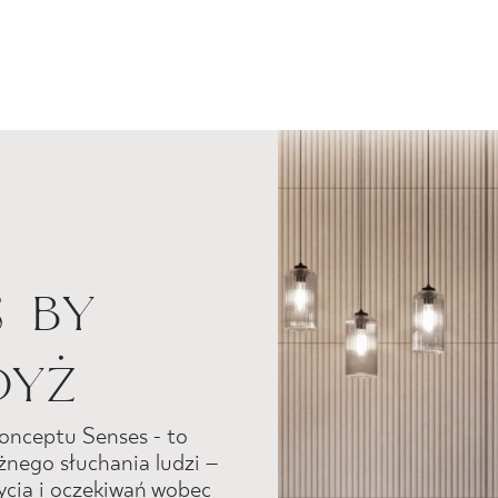
partie rysu
Choć inspir
chłód natur
pozostaje c
czemu powie
i elegancka.
Matowe, pr
wykończenie
s by
Lindari dos
zarówno jak
dyż
jak i jako 
większych p
 konceptu Senses - to
Kolekcja Lin
ażnego słuchania ludzi –
życia i oczekiwań wobec