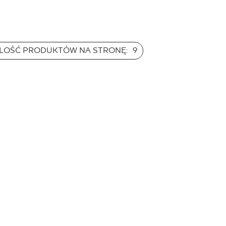
przestrzeń dla
ej ekspresji przy
ym zachowaniu
ojektu.
ILOŚĆ PRODUKTÓW NA STRONĘ:
9