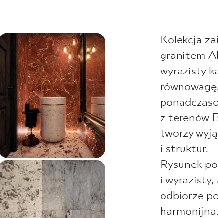
Kolekcja za
granitem A
wyrazisty k
równowagę, 
ponadczaso
z terenów B
tworzy wyj
i struktur.
Rysunek po
i wyrazisty,
odbiorze po
harmonijna.