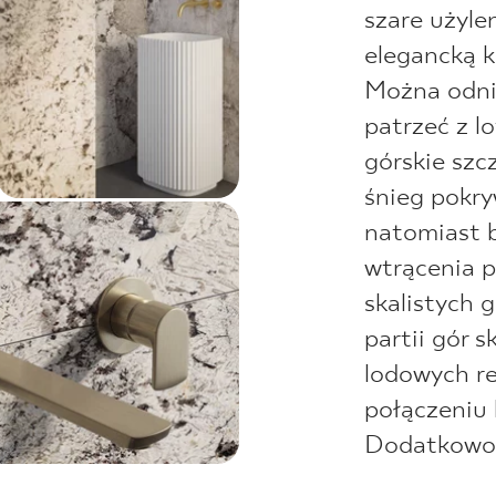
szare użyle
elegancką 
Można odnie
patrzeć z l
górskie szc
śnieg pokry
natomiast 
wtrącenia p
skalistych g
partii gór 
lodowych re
połączeniu 
Dodatkowo b
wydobyć naj