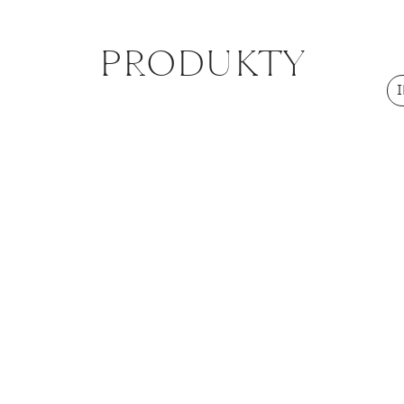
otwierając 
indywidualn
PRODUKTY
jednoczesn
harmonii pr