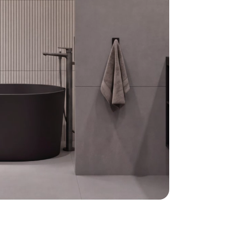
enses
- to koncept,
ził się z uważnego
udzi – ich codziennych
ylu życia i oczekiwań
rzeni, w której żyją.
miczne nie są jedynie
 lecz narzędziem do
nia wnętrz i budowania
ia przestrzeni. Ideą
ło uproszczenie
oru i aranżacji.
mix&match&create
zyć kreatywność z
i rozwiązaniami,