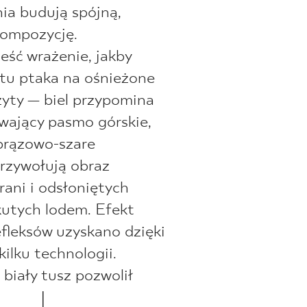
nia budują spójną,
kompozycję.
ść wrażenie, jakby
otu ptaka na ośnieżone
zyty — biel przypomina
wający pasmo górskie,
brązowo-szare
rzywołują obraz
rani i odsłoniętych
skutych lodem. Efekt
fleksów uzyskano dzięki
kilku technologii.
iały tusz pozwolił
jaśniejsze, śnieżne