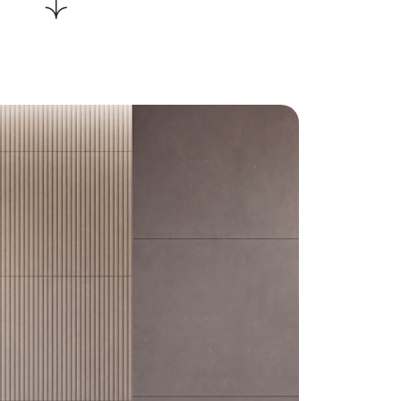
nku.
acja przywodzi na myśl
y, płytka w odbiorze
iepła i kremowa, dzięki
rzchnia jest przyjazna
zyjemne w dotyku
 sprawia, że wzór
konale prezentuje się
o element dekoracyjny,
dominująca powierzchnia
rzestrzeniach.
dari jest częścią