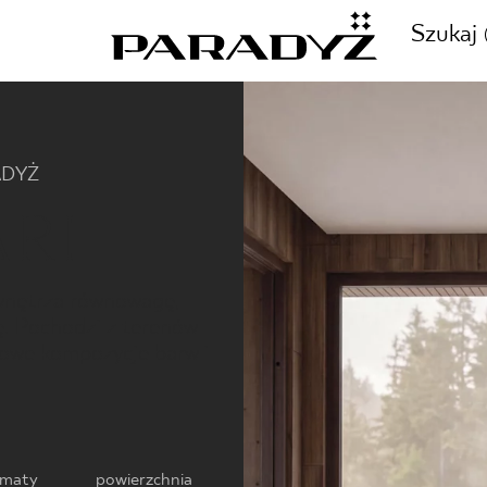
Szukaj
ZADZWOŃ DO NAS
ADYŻ
CJE
ARI
+48 80
TY
 wnętrza równowagę,
ę. Pochodzi z terenów
tkowe kompozycje barw i
SKLEP INTERNETOWY
E
44 736
rmaty
powierzchnia