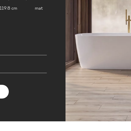
NESU
 119.8 cm
mat
FOLLOW US