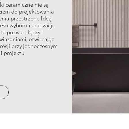
konceptu
S
tki ceramiczne nie są
który narod
ziem do projektowania
słuchania l
nia przestrzeni. Ideą
esu wyboru i aranżacji.
potrzeb, st
e pozwala łączyć
wobec przest
wiązaniami, otwierając
Płytki cera
presji przy jednoczesnym
 projektu.
produktem,
projektowa
doświadczen
projektu by
procesu wyb
Filozofia 
pozwala łąc
praktycznym