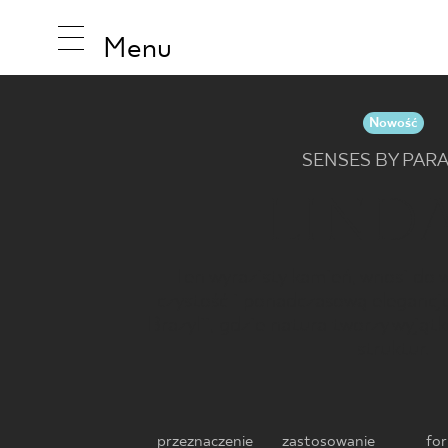
Menu
Nowość
SENSES BY PAR
INSPIRA
LIND
PRODUK
Ten wyrazisty kamień, wnosi do
czystość i ponadczasową elegancj
Brazylii, gdzie natura tworzy wyją
KOLEKCJ
struktur.
przeznaczenie
zastosowanie
fo