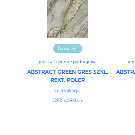
Nowość
płytka ścienno - podłogowa
pły
ABSTRACT GREEN GRES SZKL.
ABSTR
REKT. POLER
rektyfikacja
119,8 x 59,8 cm