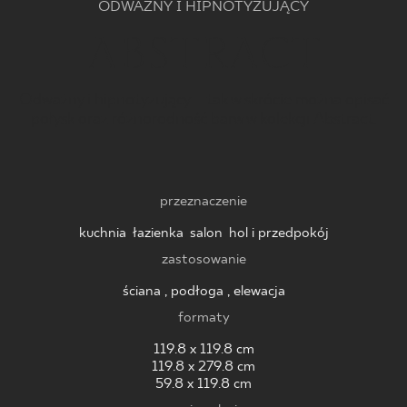
ODWAŻNY I HIPNOTYZUJĄCY
BLOG
ABSTRACT
GDZIE KUPIĆ
Odważny i hipnotyzujący – tak w skrócie można opisać
połysk oraz różnorodność barw w kolekcji Abstract.
O NAS
KARIERA
przeznaczenie
kuchnia
,
łazienka
,
salon
,
hol i przedpokój
MÓJ PROFIL
zastosowanie
ściana , podłoga , elewacja
KONTAKT
formaty
119.8 x 119.8 cm
119.8 x 279.8 cm
PL
EN
SK
DE
UK
RU
59.8 x 119.8 cm