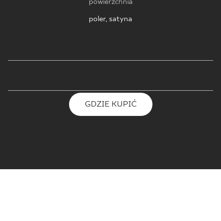
powierzchnia
poler, satyna
GDZIE KUPIĆ