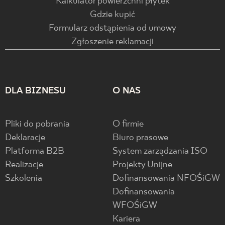
Kalkulator powierzchni płytek
Gdzie kupić
Formularz odstąpienia od umowy
Zgłoszenie reklamacji
DLA BIZNESU
O NAS
Pliki do pobrania
O firmie
Deklaracje
Biuro prasowe
Platforma B2B
System zarządzania ISO
Realizacje
Projekty Unijne
Szkolenia
Dofinansowania NFOŚiGW
Dofinansowania
WFOŚiGW
Kariera