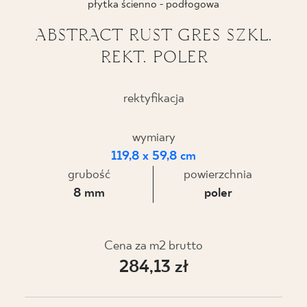
płytka ścienno - podłogowa
BLOG
ABSTRACT RUST GRES SZKL.
REKT. POLER
GDZIE KUPIĆ
O NAS
rektyfikacja
KARIERA
wymiary
119,8 x 59,8 cm
grubość
powierzchnia
MÓJ PROFIL
8 mm
poler
KONTAKT
Cena za m2 brutto
284,13 zł
PL
EN
SK
DE
UK
RU