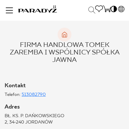
PL
EN
INSPIRACJE
SK
Po
FIRMA HANDLOWA TOMEK
DE
S
ZAREMBA I WSPÓLNICY SPÓŁKA
UK
S
PRODUKTY
JAWNA
RU
K
KOLEKCJE
Kontakt
Telefon:
513082790
DLA BIZNESU
Adres
BŁ. KS. P. DAŃKOWSKIEGO
2, 34-240 JORDANÓW