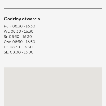
BLOG
Godziny otwarcia
GDZIE KUPIĆ
Pon. 08:30 - 16:30
Wt. 08:30 - 16:30
O NAS
Śr. 08:30 - 16:30
Czw. 08:30 - 16:30
KARIERA
Pt. 08:30 - 16:30
Sb. 08:00 - 13:00
MÓJ PROFIL
KONTAKT
PL
EN
SK
DE
UK
RU