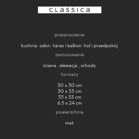
BLOG
GDZIE KUPIĆ
przeznaczenie
O NAS
kuchnia
,
salon
,
taras i balkon
,
hol i przedpokój
zastosowanie
KARIERA
ściana , elewacja , schody
formaty
MÓJ PROFIL
30 x 30 cm
30 x 33 cm
33 x 33 cm
6.5 x 24 cm
KONTAKT
powierzchnia
mat
PL
EN
SK
DE
UK
RU