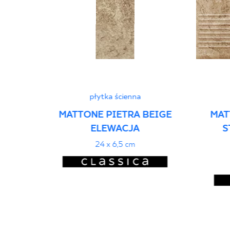
płytka ścienna
MATTONE PIETRA BEIGE
MAT
ELEWACJA
S
24 x 6,5 cm