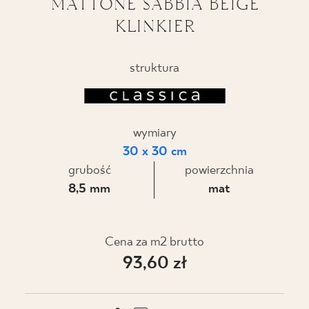
MATTONE SABBIA BEIGE
KLINKIER
BLOG
GDZIE KUPIĆ
struktura
O NAS
wymiary
KARIERA
30 x 30 cm
grubość
powierzchnia
MÓJ PROFIL
8,5 mm
mat
KONTAKT
Cena za m2 brutto
93,60 zł
PL
EN
SK
DE
UK
RU