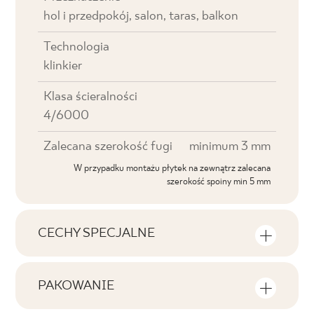
hol i przedpokój, salon, taras, balkon
Technologia
klinkier
Klasa ścieralności
4/6000
Zalecana szerokość fugi
minimum 3 mm
W przypadku montażu płytek na zewnątrz zalecana
szerokość spoiny min 5 mm
CECHY SPECJALNE
Najważniejsze cechy produktu
PAKOWANIE
Tonalność
Informacje na temat ilości sztuk i metrów