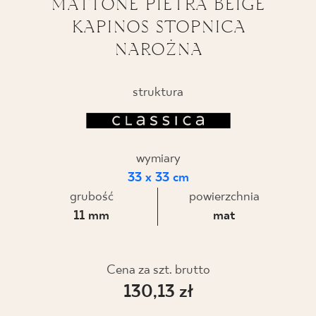
MATTONE PIETRA BEIGE
KAPINOS STOPNICA
BLOG
NAROŻNA
GDZIE KUPIĆ
struktura
O NAS
KARIERA
wymiary
33 x 33 cm
MÓJ PROFIL
grubość
powierzchnia
11 mm
mat
KONTAKT
Cena za szt. brutto
130,13 zł
PL
EN
SK
DE
UK
RU