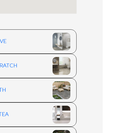
VE
RATCH
TH
TEA