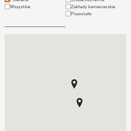
Wszystkie
Zakłady kamieniarskie
BLOG
Pozostałe
GDZIE KUPIĆ
O NAS
KARIERA
MÓJ PROFIL
KONTAKT
PL
EN
SK
DE
UK
RU