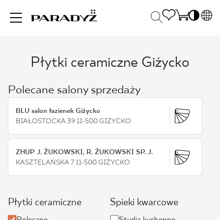
PL
EN
Płytki ceramiczne Giżycko
INSPIRACJE
SK
Po
DE
S
Polecane salony sprzedaży
UK
S
PRODUKTY
RU
K
BLU salon łazienek Giżycko
BIAŁOSTOCKA 39 11-500 GIŻYCKO
KOLEKCJE
ZHUP J. ŻUKOWSKI, R. ŻUKOWSKI SP. J.
KASZTELAŃSKA 7 11-500 GIŻYCKO
DLA BIZNESU
Płytki ceramiczne
Spieki kwarcowe
Polecane
Studia kuchenne