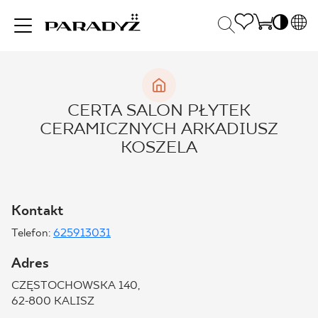
PL
EN
INSPIRACJE
SK
Po
CERTA SALON PŁYTEK
DE
S
CERAMICZNYCH ARKADIUSZ
UK
S
PRODUKTY
KOSZELA
RU
K
KOLEKCJE
Kontakt
Telefon:
625913031
DLA BIZNESU
Adres
CZĘSTOCHOWSKA 140,
62-800 KALISZ