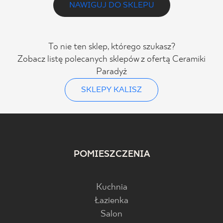
NAWIGUJ DO SKLEPU
To nie ten sklep, którego szukasz?
Zobacz listę polecanych sklepów z ofertą Ceramiki
Paradyż
SKLEPY KALISZ
POMIESZCZENIA
Kuchnia
Łazienka
Salon