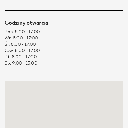
BLOG
Godziny otwarcia
GDZIE KUPIĆ
Pon. 8:00 - 17:00
Wt. 8:00 - 17:00
O NAS
Śr. 8:00 - 17:00
Czw. 8:00 - 17:00
KARIERA
Pt. 8:00 - 17:00
Sb. 9:00 - 13:00
MÓJ PROFIL
KONTAKT
PL
EN
SK
DE
UK
RU