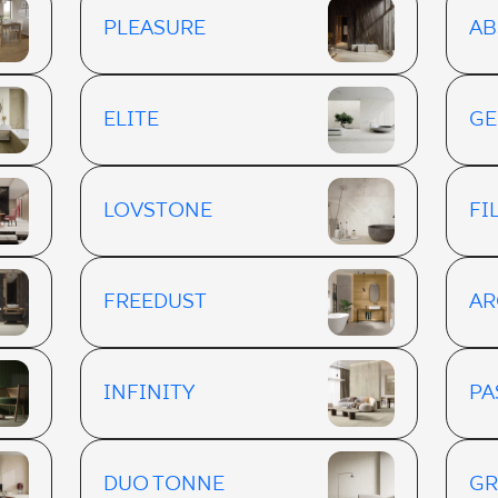
PLEASURE
AB
ELITE
GE
LOVSTONE
FI
FREEDUST
AR
INFINITY
PA
DUO TONNE
GR