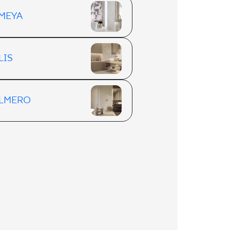
MEYA
LIS
LMERO