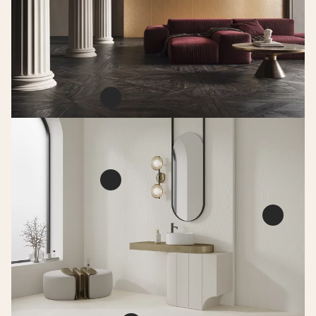
Pure cathedral
copper struktura rekt
połysk
DEKORACJE ŚCIENNE
119,8 X 39,8 CM
Woodcore black mix
gres szkl. rekt.
struktura mat.
PŁYTKA ŚCIENNO-