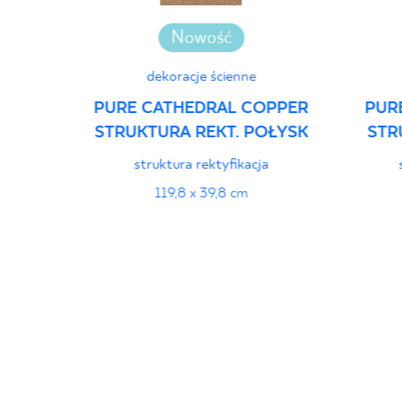
Nowość
dekoracje ścienne
PURE CATHEDRAL COPPER
PUR
STRUKTURA REKT. POŁYSK
STR
struktura rektyfikacja
119,8 x 39,8 cm