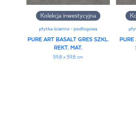
Kolekcja inwestycyjna
Ko
płytka ścienno - podłogowa
pły
PURE ART BASALT GRES SZKL.
PURE 
REKT. MAT.
59,8 x 59,8 cm