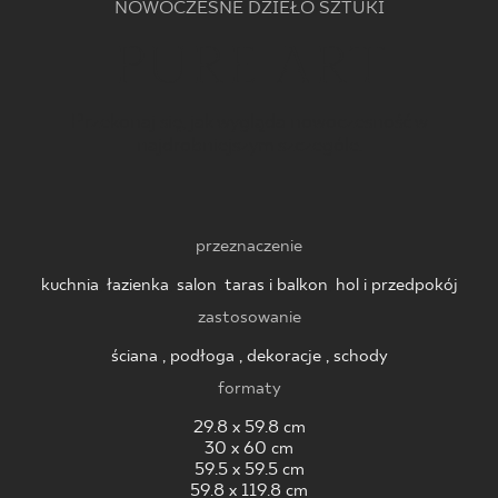
NOWOCZESNE DZIEŁO SZTUKI
BLOG
PURE ART
GDZIE KUPIĆ
Przekonaj się, jak wygląda nowoczesność w
najdrobniejszym szczególe.
O NAS
KARIERA
przeznaczenie
kuchnia
,
łazienka
,
salon
,
taras i balkon
,
hol i przedpokój
MÓJ PROFIL
zastosowanie
ściana , podłoga , dekoracje , schody
KONTAKT
formaty
29.8 x 59.8 cm
30 x 60 cm
PL
EN
SK
DE
UK
RU
59.5 x 59.5 cm
59.8 x 119.8 cm