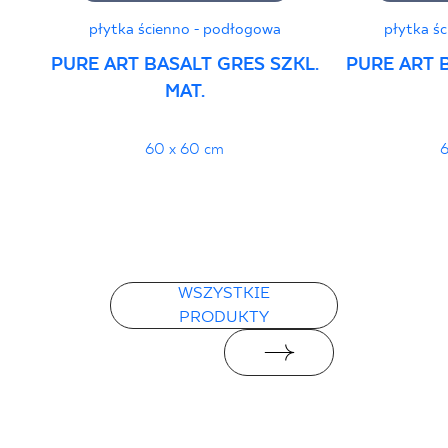
płytka ścienno - podłogowa
płytka ś
Certyfikat uprawniający do oznaczania
PURE ART BASALT GRES SZKL.
PURE ART 
wyrobu znakiem bezpieczeństwa 95/B/21
MAT.
- Grupa BIa
PDF 108 KB
60 x 60 cm
6
Certyfikat zgodności z Polską Normą nr
96-N-21
PDF 78 KB
WSZYSTKIE
Deklaracje właściwości użytkowych
PRODUKTY
PDF