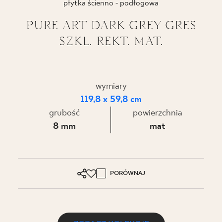
płytka ścienno - podłogowa
BLOG
PURE ART DARK GREY GRES
SZKL. REKT. MAT.
GDZIE KUPIĆ
O NAS
wymiary
KARIERA
119,8 x 59,8 cm
grubość
powierzchnia
8 mm
mat
MÓJ PROFIL
KONTAKT
PORÓWNAJ
PL
EN
SK
DE
UK
RU