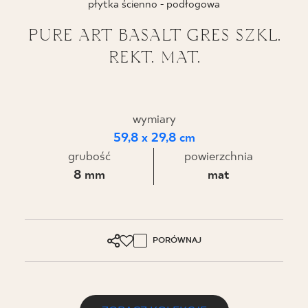
płytka ścienno - podłogowa
BLOG
PURE ART BASALT GRES SZKL.
REKT. MAT.
GDZIE KUPIĆ
O NAS
wymiary
KARIERA
59,8 x 29,8 cm
grubość
powierzchnia
8 mm
mat
MÓJ PROFIL
KONTAKT
PORÓWNAJ
PL
EN
SK
DE
UK
RU