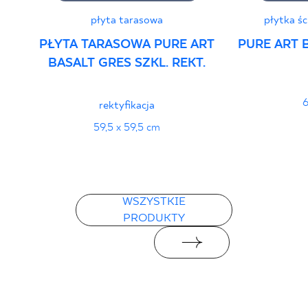
płyta tarasowa
płytka ś
Certyfikat uprawniający do oznaczania
PŁYTA TARASOWA PURE ART
PURE ART 
wyrobu znakiem bezpieczeństwa 95/B/21
BASALT GRES SZKL. REKT.
- Grupa BIa
PDF 108 KB
6
rektyfikacja
Certyfikat zgodności z Polską Normą nr
59,5 x 59,5 cm
96-N-21
PDF 78 KB
WSZYSTKIE
Deklaracje właściwości użytkowych
PRODUKTY
PDF