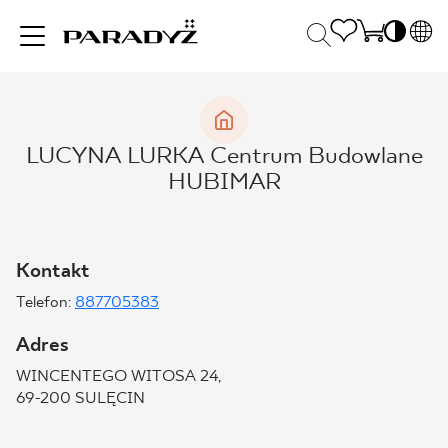
PL
EN
INSPIRACJE
SK
Po
LUCYNA LURKA Centrum Budowlane
DE
S
HUBIMAR
UK
S
PRODUKTY
RU
K
Kontakt
KOLEKCJE
Telefon:
887705383
Adres
DLA BIZNESU
WINCENTEGO WITOSA 24,
69-200 SULĘCIN