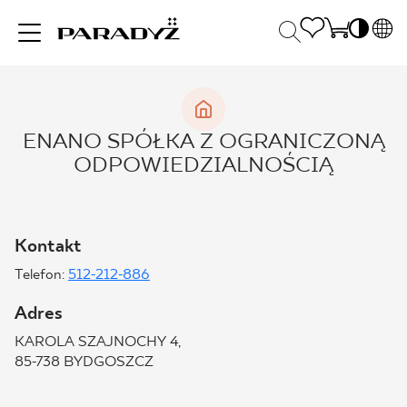
PL
EN
INSPIRACJE
SK
Po
ENANO SPÓŁKA Z OGRANICZONĄ
DE
S
ODPOWIEDZIALNOŚCIĄ
UK
S
PRODUKTY
RU
K
Kontakt
KOLEKCJE
Telefon:
512-212-886
Adres
DLA BIZNESU
KAROLA SZAJNOCHY 4,
85-738 BYDGOSZCZ