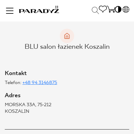
PL
EN
INSPIRACJE
SK
Po
BLU salon łazienek Koszalin
DE
S
UK
S
PRODUKTY
RU
K
Kontakt
Telefon:
+48 94 3146875
KOLEKCJE
Adres
MORSKA 33A, 75-212
DLA BIZNESU
KOSZALIN