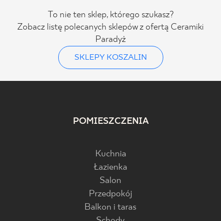
To nie ten sklep, którego szukasz?
Zobacz listę polecanych sklepów z ofertą Ceramiki
Paradyż
SKLEPY KOSZALIN
POMIESZCZENIA
Kuchnia
Łazienka
Salon
Przedpokój
Balkon i taras
Schody