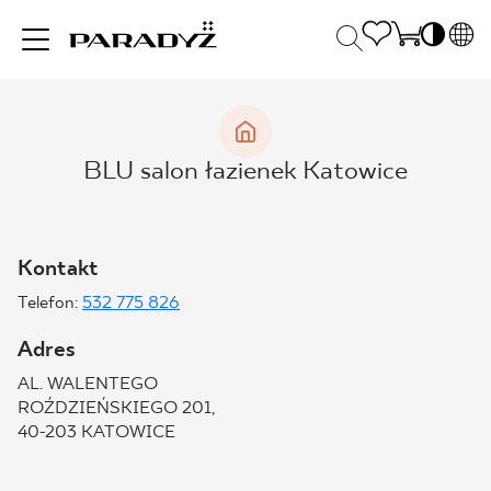
PL
EN
INSPIRACJE
SK
Po
BLU salon łazienek Katowice
DE
S
UK
S
PRODUKTY
RU
K
Kontakt
Telefon:
532 775 826
KOLEKCJE
Adres
AL. WALENTEGO
DLA BIZNESU
ROŹDZIEŃSKIEGO 201,
40-203 KATOWICE