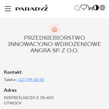
PL
EN
INSPIRACJE
SK
Po
PRZEDSIEBIORSTWO
DE
S
INNOWACYJNO-WDROZENIOWE
UK
S
PRODUKTY
ANGRA SP. Z O.O.
RU
K
KOLEKCJE
Kontakt
Telefon:
(22) 779-20-55
DLA BIZNESU
Adres
RZEMIEŚLNICZA 3, 05-400
OTWOCK