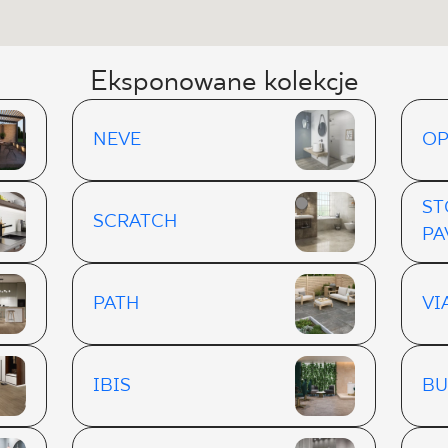
Eksponowane kolekcje
NEVE
OP
ST
SCRATCH
PA
PATH
VI
IBIS
BU