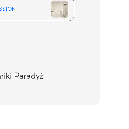
SSION
miki Paradyż