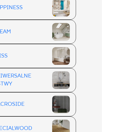
PPINESS
EAM
ISS
IWERSALNE
STWY
CROSIDE
ECIALWOOD