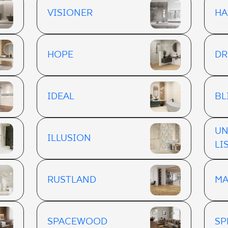
VISIONER
HA
HOPE
DR
IDEAL
BL
UN
ILLUSION
LI
RUSTLAND
MA
SPACEWOOD
SP