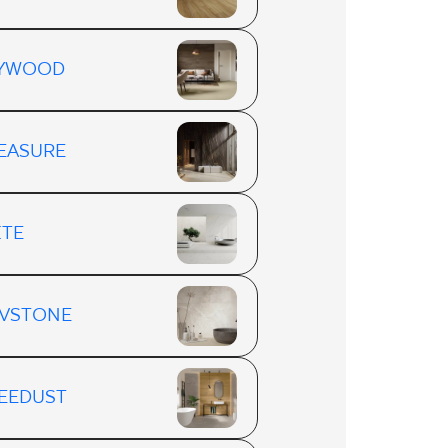
LYWOOD
EASURE
ITE
VSTONE
EEDUST