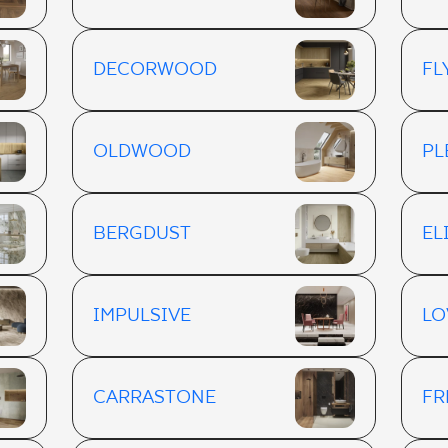
DECORWOOD
F
OLDWOOD
PL
BERGDUST
EL
IMPULSIVE
LO
CARRASTONE
FR