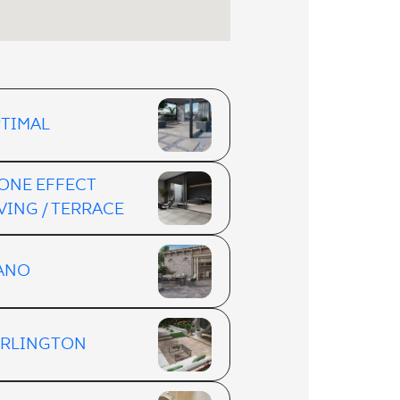
TIMAL
ONE EFFECT
VING / TERRACE
ANO
RLINGTON