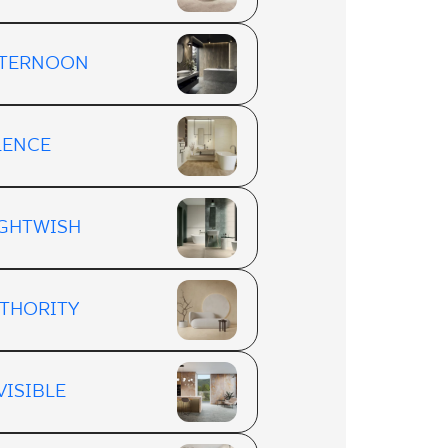
TERNOON
LENCE
GHTWISH
THORITY
VISIBLE