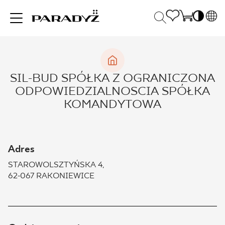
PL
EN
INSPIRACJE
SK
Po
SIL-BUD SPÓŁKA Z OGRANICZONA
DE
S
ODPOWIEDZIALNOSCIA SPÓŁKA
UK
S
PRODUKTY
KOMANDYTOWA
RU
K
KOLEKCJE
Adres
STAROWOLSZTYŃSKA 4,
62-067 RAKONIEWICE
DLA BIZNESU