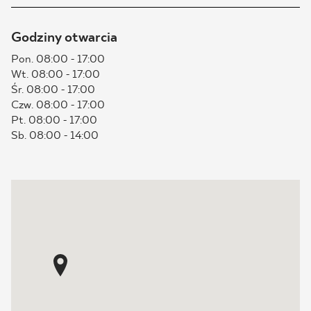
BLOG
Godziny otwarcia
Pon. 08:00 - 17:00
GDZIE KUPIĆ
Wt. 08:00 - 17:00
Śr. 08:00 - 17:00
O NAS
Czw. 08:00 - 17:00
Pt. 08:00 - 17:00
Sb. 08:00 - 14:00
KARIERA
MÓJ PROFIL
KONTAKT
PL
EN
SK
DE
UK
RU