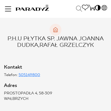
PL
EN
INSPIRACJE
SK
Po
P.H.U PŁYTKA SP. JAWNA JOANNA
DE
S
DUDKA,RAFAŁ GRZELCZYK
UK
S
PRODUKTY
RU
K
Kontakt
KOLEKCJE
Telefon:
505149800
Adres
DLA BIZNESU
PROSTOPADŁA 4, 58-309
WAŁBRZYCH