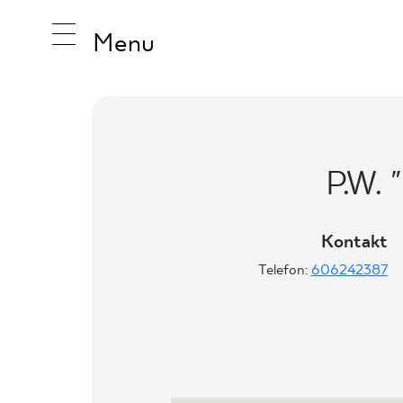
Menu
INSPIRA
P.W.
PRODUK
Kontakt
Telefon:
606242387
KOLEKCJ