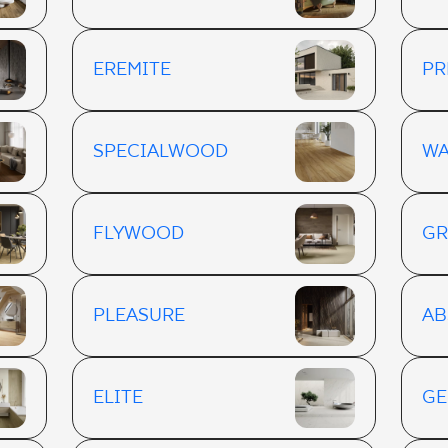
EREMITE
PR
SPECIALWOOD
W
FLYWOOD
G
PLEASURE
AB
ELITE
GE