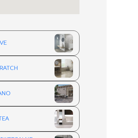
VE
RATCH
ANO
TEA