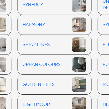
UN
SYNERGY
DE
HARMONY
SY
SHINY LINES
EL
URBAN COLOURS
PU
GOLDEN HILLS
MO
LIGHTMOOD
H