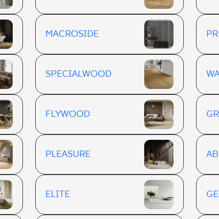
MACROSIDE
PR
SPECIALWOOD
W
FLYWOOD
G
PLEASURE
AB
ELITE
GE