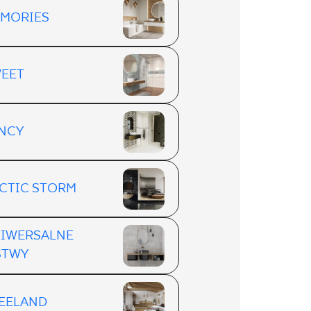
MORIES
EET
NCY
CTIC STORM
IWERSALNE
STWY
EELAND