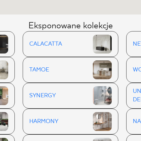
Eksponowane kolekcje
CALACATTA
NE
TAMOE
WO
UN
SYNERGY
DE
HARMONY
NA