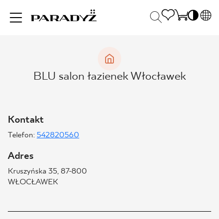
PL
EN
INSPIRACJE
SK
Po
BLU salon łazienek Włocławek
DE
S
UK
S
PRODUKTY
RU
K
Kontakt
Telefon:
542820560
KOLEKCJE
Adres
Kruszyńska 35, 87-800
DLA BIZNESU
WŁOCŁAWEK