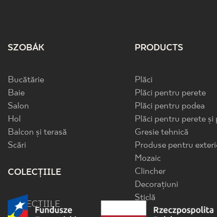
SZOBÁK
PRODUCTS
Bucătărie
Plăci
Baie
Plăci pentru perete
Salon
Plăci pentru podea
Hol
Plăci pentru perete și
Balcon și terasă
Gresie tehnică
Scări
Produse pentru exteri
Mozaic
Clincher
COLECȚIILE
Decorațiuni
Sticlă
COLECȚIILE