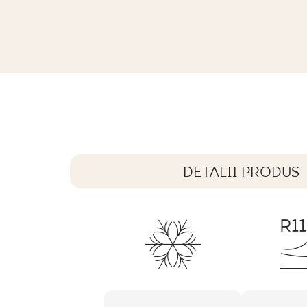
PL
EN
SK
DE
UK
RU
GAMMO COLOURS NIEBIESKI GRES 
19,8 x 19,8 cm
DETALII PRODUS