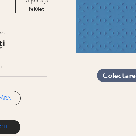
suprafaţă
felület
rut
ţi
I
Colectarea
PĂRA
CȚIE