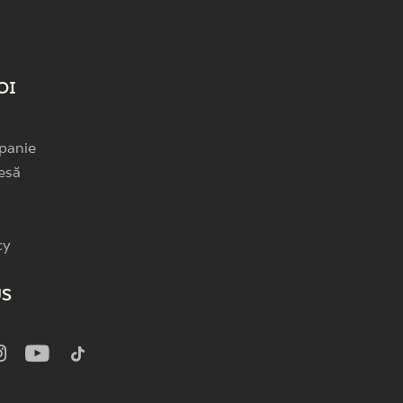
OI
panie
esă
cy
US