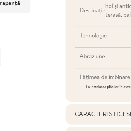
rapanță
hol și anti
Destinaţie
terasă, ba
Tehnologie
Abraziune
Lățimea de îmbinar
La instalarea plăcilor în ext
CARACTERISTICI S
Caracteristici cheie al