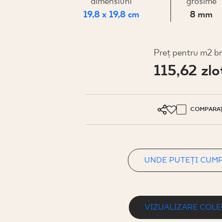
PENTRU
dimensiuni
grosime
19,8 x 19,8 cm
8 mm
AFACERI
Preț pentru m2 b
115,62 zlo
PROIECTARE
PROFILUL MEU
COMPARAȚ
UNDE PUTEȚI CUMPĂRA
DESPRE NOI
UNDE PUTEȚI CUM
CONTACT
VIZUALIZARE COLE