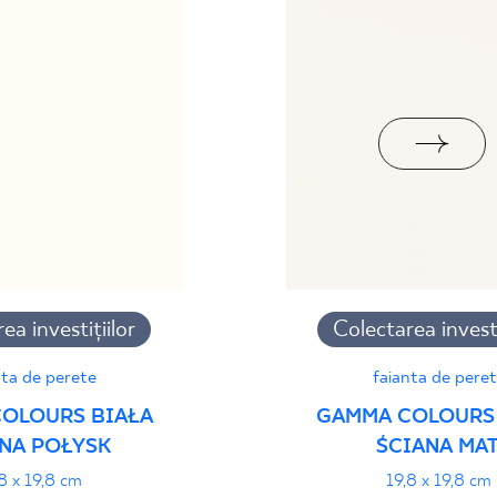
manță
PDF
ea investițiilor
Colectarea investi
nta de perete
faianta de pere
OLOURS BIAŁA
GAMMA COLOURS
NA POŁYSK
ŚCIANA MAT
8 x 19,8 cm
19,8 x 19,8 cm