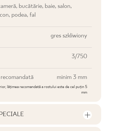
cameră, bucătărie, baie, salon,
lcon, podea, fal
gres szkliwiony
3/750
e recomandată
minim 3 mm
erior, lățimea recomandată a rostului este de cel puțin 5
mm
PECIALE
e produsului