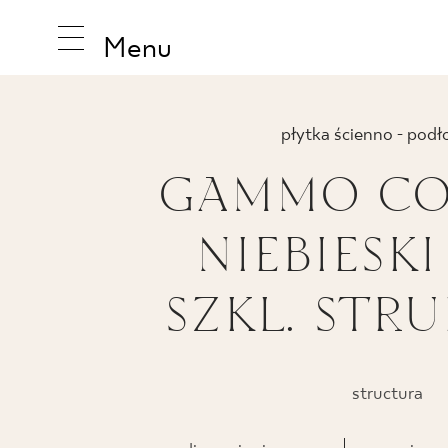
Menu
płytka ścienno - pod
GAMMO CO
INSPIRAT
NIEBIESKI
PRODUS
SZKL. STR
COLECȚI
structura