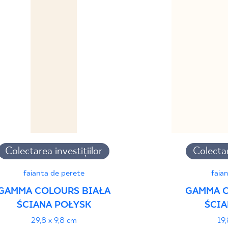
Declarații de perfor
Colectarea investițiilor
Colectar
faianta de perete
faia
GAMMA COLOURS BIAŁA
GAMMA C
ŚCIANA POŁYSK
ŚCIA
29,8 x 9,8 cm
19,