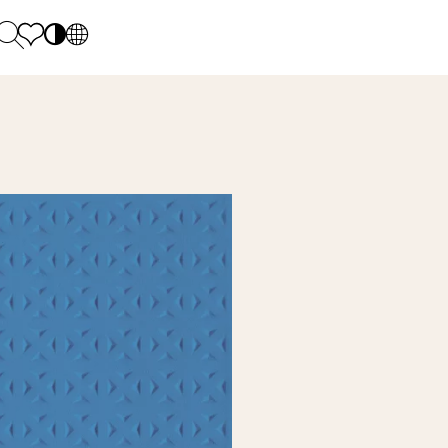
PL
EN
SK
Polecane
Hétfő - péntek: 9.00 - 17.00
DE
Sintered stone 
Szombat: 10.00 - 14.00
UK
Monumental
0 55 66 77
RU