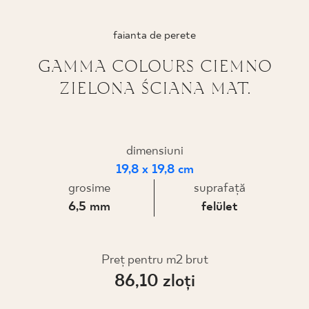
PROIECTARE
faianta de perete
UNDE PUTEȚI CUMPĂRA
GAMMA COLOURS CIEMNO
ZIELONA ŚCIANA MAT.
DESPRE NOI
PROFILUL MEU
dimensiuni
19,8 x 19,8 cm
grosime
suprafaţă
CONTACT
6,5 mm
felület
PL
EN
SK
DE
UK
RU
Preț pentru m2 brut
86,10 zloţi