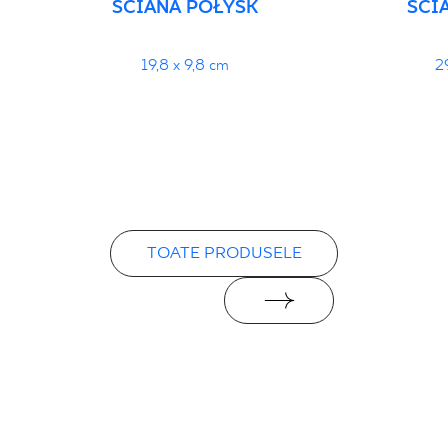
ŚCIANA POŁYSK
ŚCI
19,8 x 9,8 cm
2
TOATE PRODUSELE