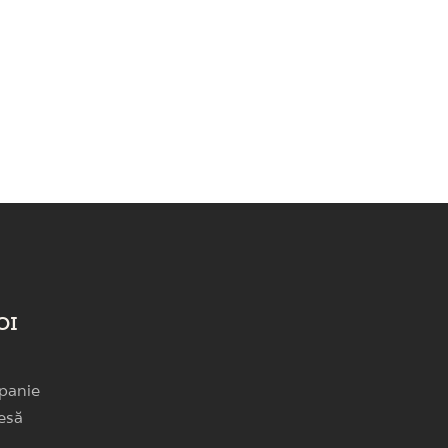
OI
panie
esă