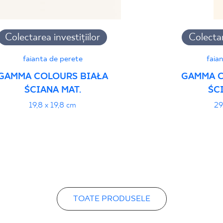
Colectarea investițiilor
Colectar
faianta de perete
faia
GAMMA COLOURS BIAŁA
GAMMA C
ŚCIANA MAT.
ŚC
19,8 x 19,8 cm
29
TOATE PRODUSELE