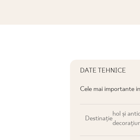
ŁTKA B POŁYSK
DATE TEHNICE
Cele mai importante in
hol și anti
Destinaţie
decorațiuni