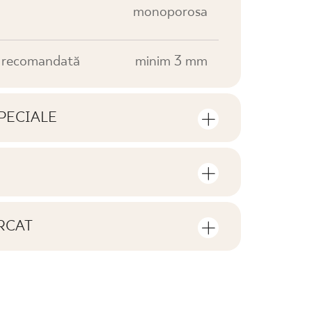
monoporosa
e recomandată
minim 3 mm
PECIALE
e produsului
rul de bucăți și de metri pătrați per
V0
RCAT
F1
de descărcat privind acest produs
nu
B-BK-60211-0391-20 -
PDF 682 KB