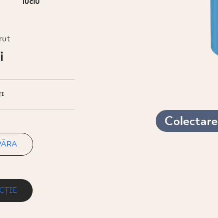
luciu
rut
i
I
Colectarea
PĂRA
CȚIE