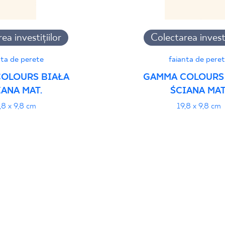
ea investițiilor
Colectarea investi
nta de perete
faianta de pere
OLOURS BIAŁA
GAMMA COLOURS
IANA MAT.
ŚCIANA MAT
,8 x 9,8 cm
19,8 x 9,8 cm