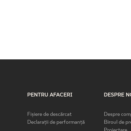
PENTRU AFACERI
DESPRE N
Fișiere de descărcat
Despre com
Declarații de performanță
Biroul de pr
Proiectare