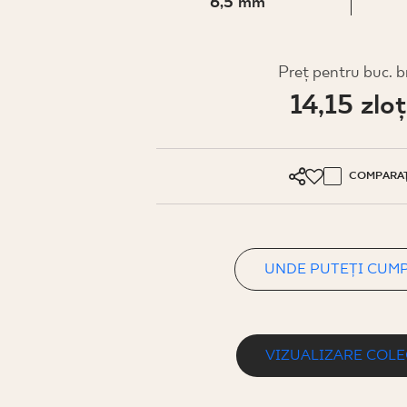
PENTRU
6,5 mm
AFACERI
Preţ pentru buc. b
14,15 zloţ
PROIECTARE
COMPARAȚ
PROFILUL MEU
UNDE PUTEȚI CUMPĂRA
UNDE PUTEȚI CUM
DESPRE NOI
CONTACT
VIZUALIZARE COLE