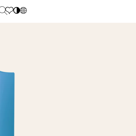
PL
EN
SK
Polecane
Hétfő - péntek: 9.00 - 17.00
DE
Sintered stone 
Szombat: 10.00 - 14.00
UK
Monumental
0 55 66 77
RU