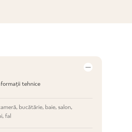
VIZUALIZARE COLECȚIE
formații tehnice
cameră, bucătărie, baie, salon,
, fal