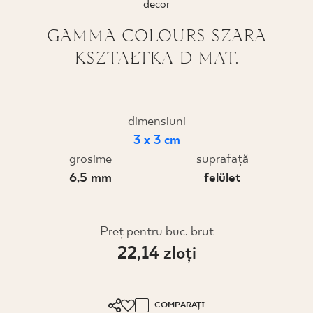
decor
PROIECTARE
GAMMA COLOURS SZARA
KSZTAŁTKA D MAT.
UNDE PUTEȚI CUMPĂRA
DESPRE NOI
dimensiuni
3 x 3 cm
PROFILUL MEU
grosime
suprafaţă
6,5 mm
felület
CONTACT
Preţ pentru buc. brut
22,14 zloţi
PL
EN
SK
DE
UK
RU
COMPARAȚI