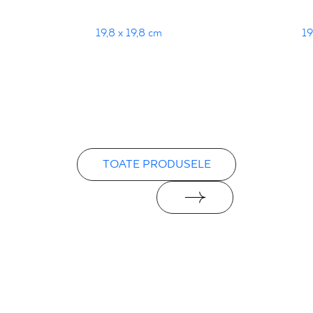
19,8 x 19,8 cm
19
TOATE PRODUSELE