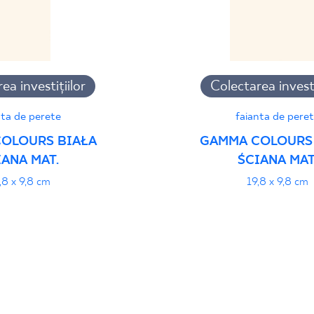
ea investițiilor
Colectarea investi
nta de perete
faianta de pere
OLOURS BIAŁA
GAMMA COLOURS
IANA MAT.
ŚCIANA MAT
,8 x 9,8 cm
19,8 x 9,8 cm