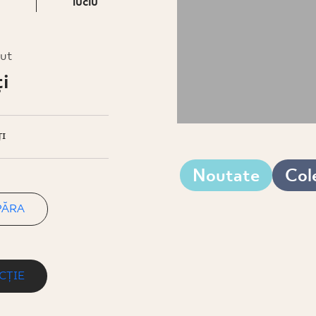
luciu
rut
i
I
Noutate
Cole
PĂRA
CȚIE