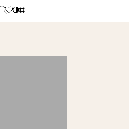
PL
EN
SK
Polecane
Hétfő - péntek: 9.00 - 17.00
DE
Sintered stone 
Szombat: 10.00 - 14.00
UK
Monumental
0 55 66 77
RU