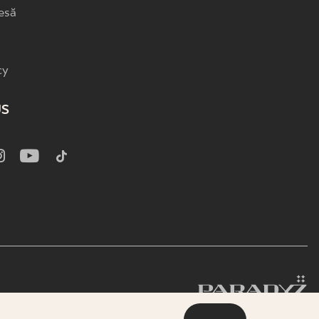
esă
cy
US