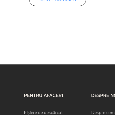
PENTRU AFACERI
DESPRE N
Fișiere de descărcat
Despre com