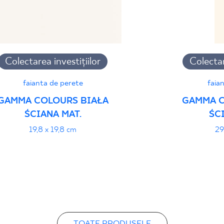
Colectarea investițiilor
Colectar
faianta de perete
faia
GAMMA COLOURS BIAŁA
GAMMA C
ŚCIANA MAT.
ŚC
19,8 x 19,8 cm
29
TOATE PRODUSELE