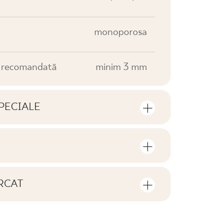
monoporosa
e recomandată
minim 3 mm
PECIALE
e produsului
rul de bucăți și de metri pătrați per
V0
RCAT
F1
de descărcat privind acest produs
o cutie
25