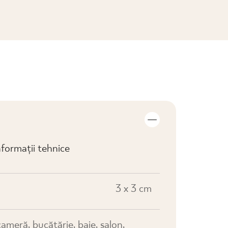
VIZUALIZARE COLECȚIE
formații tehnice
3 x 3 cm
cameră, bucătărie, baie, salon,