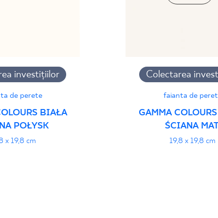
ea investițiilor
Colectarea investi
nta de perete
faianta de pere
OLOURS BIAŁA
GAMMA COLOURS
NA POŁYSK
ŚCIANA MAT
8 x 19,8 cm
19,8 x 19,8 cm