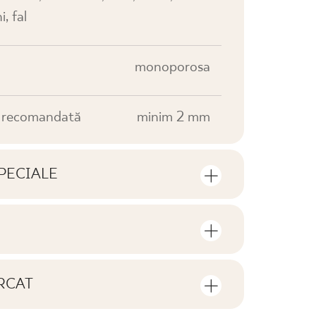
, fal
monoporosa
e recomandată
minim 2 mm
PECIALE
e produsului
rul de bucăți și de metri pătrați per
V0
RCAT
F1
de descărcat privind acest produs