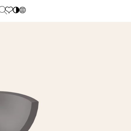
PL
EN
SK
Polecane
Hétfő - péntek: 9.00 - 17.00
DE
Sintered stone 
Szombat: 10.00 - 14.00
UK
Monumental
0 55 66 77
RU