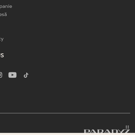
panie
esă
cy
US