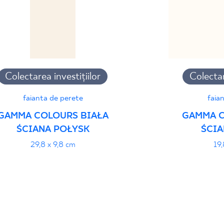
Colectarea investițiilor
Colectar
faianta de perete
faia
GAMMA COLOURS BIAŁA
GAMMA C
ŚCIANA POŁYSK
ŚCIA
29,8 x 9,8 cm
19,