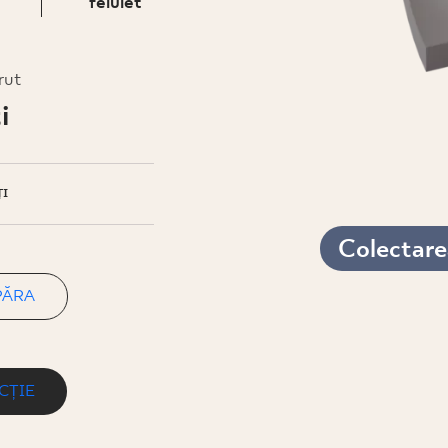
felület
rut
i
I
Colectarea
PĂRA
CȚIE