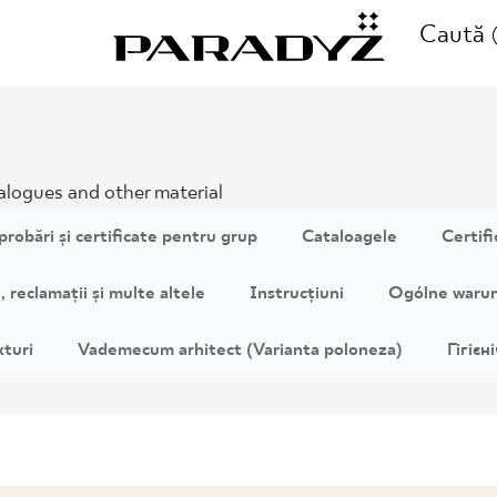
Caută
SUNAȚI-NE
talogues and other material
II
+48 80
probări și certificate pentru grup
Cataloagele
Certif
E
 reclamații și multe altele
Instrucțiuni
Ogólne warun
xturi
Vademecum arhitect (Varianta poloneza)
Гігієн
FOLLOW US
I