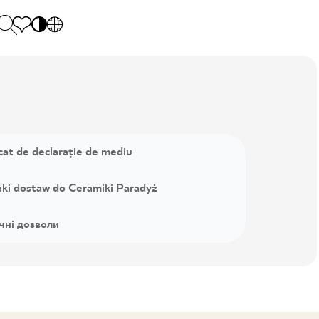
PL
EN
SK
Polecane
Hétfő - péntek: 9.00 - 17.00
DE
Sintered stone 
Szombat: 10.00 - 14.00
UK
Monumental
0 55 66 77
icat de declarație de mediu
RU
ki dostaw do Ceramiki Paradyż
ічні дозволи