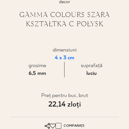
decor
PROIECTARE
GAMMA COLOURS SZARA
KSZTAŁTKA C POŁYSK
UNDE PUTEȚI CUMPĂRA
DESPRE NOI
dimensiuni
4 x 3 cm
PROFILUL MEU
grosime
suprafaţă
6,5 mm
luciu
CONTACT
Preţ pentru buc. brut
22,14 zloţi
PL
EN
SK
DE
UK
RU
COMPARAȚI