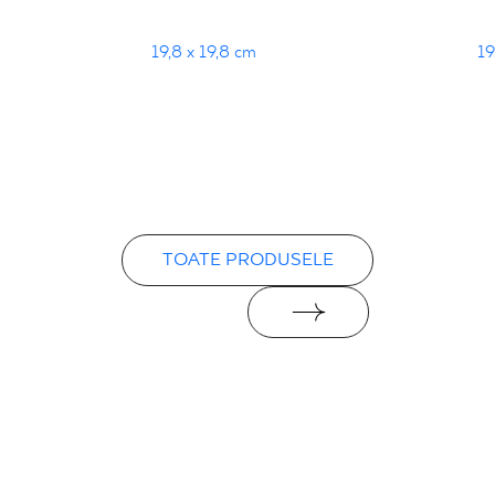
19,8 x 19,8 cm
19
TOATE PRODUSELE