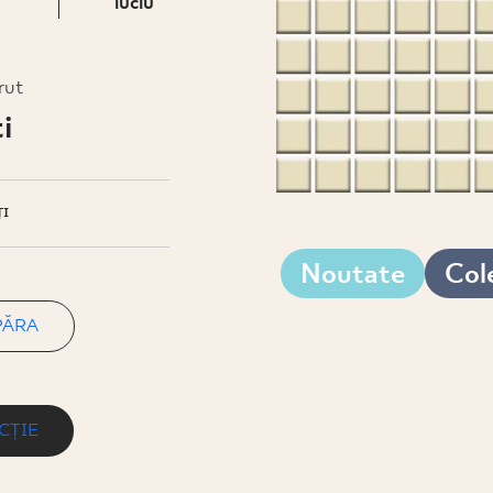
luciu
rut
i
I
Noutate
Cole
PĂRA
CȚIE