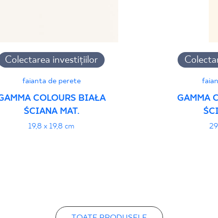
Colectarea investițiilor
Colectar
faianta de perete
faia
GAMMA COLOURS BIAŁA
GAMMA C
ŚCIANA MAT.
ŚC
19,8 x 19,8 cm
29
TOATE PRODUSELE