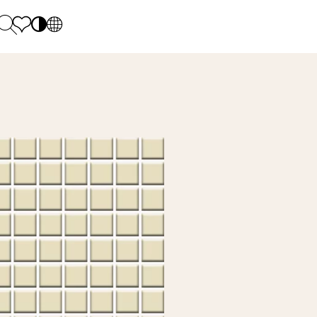
PL
EN
SK
Polecane
Hétfő - péntek: 9.00 - 17.00
DE
Sintered stone 
Szombat: 10.00 - 14.00
UK
Monumental
0 55 66 77
RU