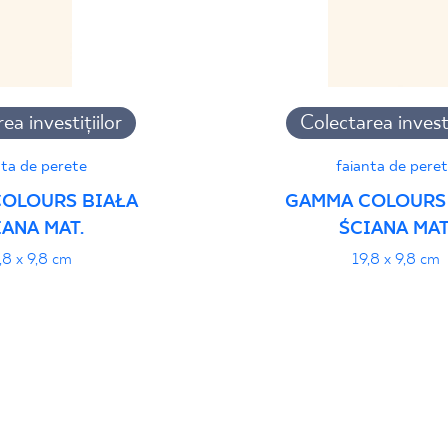
ea investițiilor
Colectarea investi
nta de perete
faianta de pere
OLOURS BIAŁA
GAMMA COLOURS
IANA MAT.
ŚCIANA MAT
,8 x 9,8 cm
19,8 x 9,8 cm