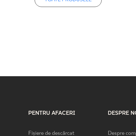
PENTRU AFACERI
DESPRE N
Fișiere de descărcat
Despre com