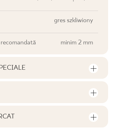
gres szkliwiony
e recomandată
minim 2 mm
PECIALE
e produsului
rul de bucăți și de metri pătrați per
V0
RCAT
F1
de descărcat privind acest produs
o cutie
12