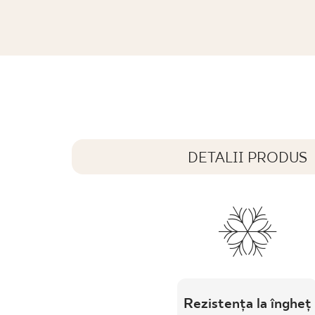
PL
EN
SK
DE
UK
RU
GAMMO COLOURS WANILIOWY MOZA
29,8 x 29,8 cm
DETALII PRODUS
Rezistența la îngheț