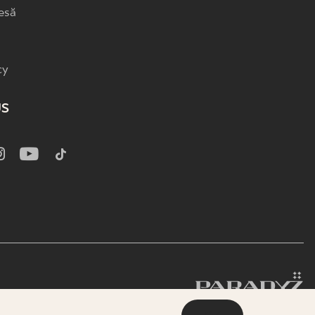
esă
cy
US