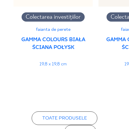
Colectarea investițiilor
Colectar
faianta de perete
faia
GAMMA COLOURS BIAŁA
GAMMA 
ŚCIANA POŁYSK
ŚC
19,8 x 19,8 cm
19
TOATE PRODUSELE