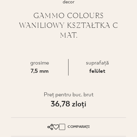
decor
PROIECTARE
GAMMO COLOURS
WANILIOWY KSZTAŁTKA C
UNDE PUTEȚI CUMPĂRA
MAT.
DESPRE NOI
grosime
suprafaţă
PROFILUL MEU
7,5 mm
felület
CONTACT
Preţ pentru buc. brut
36,78 zloţi
PL
EN
SK
DE
UK
RU
COMPARAȚI