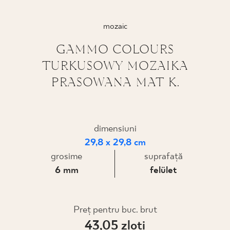
PROIECTARE
mozaic
UNDE PUTEȚI CUMPĂRA
GAMMO COLOURS
TURKUSOWY MOZAIKA
DESPRE NOI
PRASOWANA MAT K.
PROFILUL MEU
dimensiuni
29,8 x 29,8 cm
CONTACT
grosime
suprafaţă
6 mm
felület
PL
EN
SK
DE
UK
RU
Preţ pentru buc. brut
43,05 zloţi