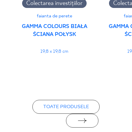
Colectarea investițiilor
Colectar
faianta de perete
faia
GAMMA COLOURS BIAŁA
GAMMA 
ŚCIANA POŁYSK
ŚC
19,8 x 19,8 cm
19
TOATE PRODUSELE