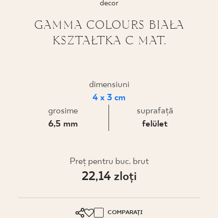
decor
PROIECTARE
GAMMA COLOURS BIAŁA
KSZTAŁTKA C MAT.
UNDE PUTEȚI CUMPĂRA
DESPRE NOI
dimensiuni
4 x 3 cm
PROFILUL MEU
grosime
suprafaţă
6,5 mm
felület
CONTACT
Preţ pentru buc. brut
22,14 zloţi
PL
EN
SK
DE
UK
RU
COMPARAȚI