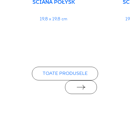
ŚCIANA POŁYSK
ŚC
19,8 x 19,8 cm
19
TOATE PRODUSELE