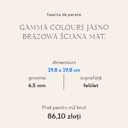
PROIECTARE
faianta de perete
UNDE PUTEȚI CUMPĂRA
GAMMA COLOURS JASNO
BRĄZOWA ŚCIANA MAT.
DESPRE NOI
PROFILUL MEU
dimensiuni
19,8 x 19,8 cm
grosime
suprafaţă
CONTACT
6,5 mm
felület
PL
EN
SK
DE
UK
RU
Preț pentru m2 brut
86,10 zloţi