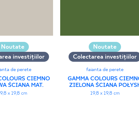
Noutate
Noutate
rea investițiilor
Colectarea investițiilor
ianta de perete
faianta de perete
COLOURS CIEMNO
GAMMA COLOURS CIEMN
A ŚCIANA MAT.
ZIELONA ŚCIANA POŁYS
19,8 x 19,8 cm
19,8 x 19,8 cm