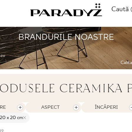
Caută
BRANDURILE NOASTRE
SUNAȚI-NE
II
 cu
+48 80
Calita
E
ODUSELE CERAMIKA 
FOLLOW US
I
RE
ASPECT
ÎNCĂPERI
20 x 20 cm
89