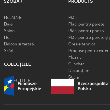
SZOBÁK
PRODUCTS
Bucătărie
Plăci
Baie
Plăci pentru perete
Salon
Plăci pentru podea
Hol
Plăci pentru perete și
Balcon și terasă
Gresie tehnică
Scări
Produse pentru exteri
Mozaic
Clincher
COLECȚIILE
Decorațiuni
Sticlă
COLECȚIILE