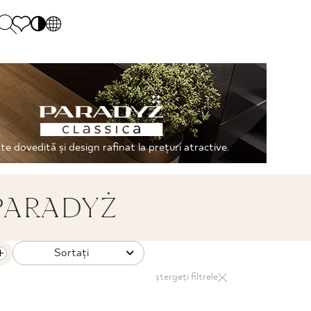
PL
EN
SK
Polecane
Hétfő - péntek: 9.00 - 17.00
DE
Sintered stone 
Szombat: 10.00 - 14.00
UK
Monumental
0 55 66 77
te dovedită și design rafinat la prețuri atractive.
RU
PARADYŻ
Sortaţi
ștergeți filtrele