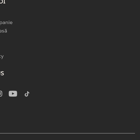
OI
panie
esă
cy
US