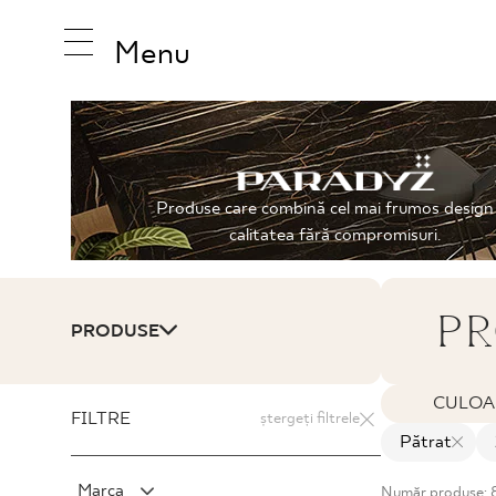
Menu
INSPIRAT
Produse care combină cel mai frumos design
calitatea fără compromisuri.
PRODUS
PR
PRODUSE
COLECȚI
CULOA
FILTRE
ștergeți filtrele
Pătrat
Marca
Număr produse: 