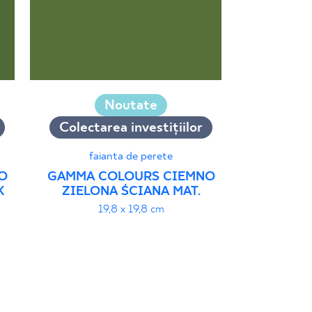
Noutate
Colectarea investițiilor
Colectar
faianta de perete
płytka ś
O
GAMMA COLOURS CIEMNO
GAMMO C
K
ZIELONA ŚCIANA MAT.
BRĄZOW
S
19,8 x 19,8 cm
19