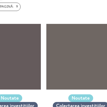
PAGINĂ:
9
Noutate
Noutate
rea investițiilor
Colectarea investițiilor